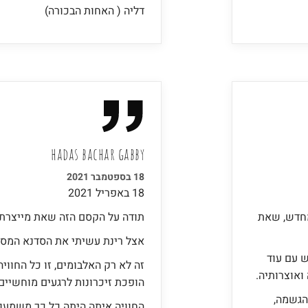
דליה ( האחות הבכורה)
hadas bachar gabby​
18 בספטמבר 2021
18 באפריל 2021
מחדש, שאת
תודה על הקסם הזה שאת מייצרת.
אצל רינת עשיתי את הסדנא המסו
 עם עוד
זה לא רק האלבומים, זו כל החוו
ואוצרותיה.
הופכת זיכרונות לרגעים מוחשיים.
הגשמה,
החוויה איתה היתה כל כך משמעות