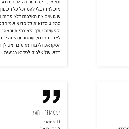
וטיפים, רינת העבירה את הסדנא ב
מושלמות בלי להסתכל על השעון 
שעושים את האלבום ללא פחות ממ
סהכ 3 סדנאות כל סדנא שני מ
האישיות שלך היצירתיות והאהבה 
לאחר הסדנא, שמחה שהיתה לי הז
הסקראפ וללמוד מהטובה מכולן ו
חדש של אלבום לסדנא רביעית
Yael Hermony
11 בינואר
מהרגע
2 בפברואר