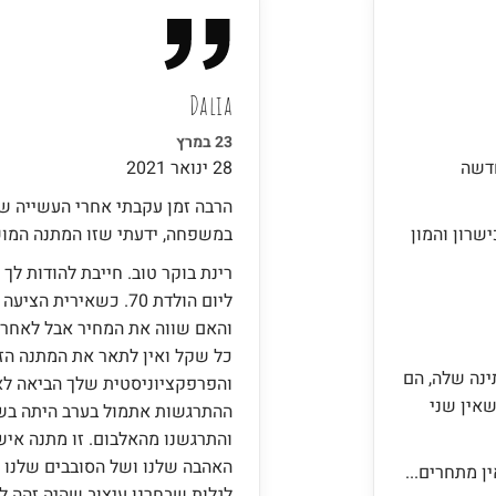
Dalia
23 במרץ
חדשה
28 ינואר 2021
הרבה זמן עקבתי אחרי העשייה ש
שרון והמון
במשפחה, ידעתי שזו המתנה המו
רינת בוקר טוב. חייבת להודות 
ליום הולדת 70. כשאירי
והאם שווה את המחיר אבל לאחר 
כל שקל ואין לתאר את המתנה הזא
נה שלה, הם
והפרפקציוניסטית שלך הביאה ל
שאין שני
ההתרגשות אתמול בערב היתה בשיא
והתרגשנו מהאלבום. זו מתנה אי
האהבה שלנו ושל הסובבים שלנו 
ן מתחרים...
לגלות שבחרנו עיצוב שהיה זהה ל