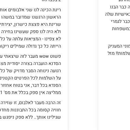
 כבר הבנו
רינת הכינה לנו שני אלבומים אות
באישיות שלה
הראשון הרגשנו שמדובר במשהו נד
בר לגמרי
שרינת היא פצצת כישרון, יצירתי
 במשפחות
ולא היה לנו ספק שעשינו בחירה 
לא צפינו - המציאות עלתה על כ
וני המעניק
הייתה כל כך גדולה שמילים ריקות
למות!! מזל
פשוט wow מעבר לזה שיצא
הסדנא הועברה בצורה יסודית מצח
רגועה נינוחה הסבר מדויק של כל 
על השלמות לכל הפרטים הקטנים 
הסנדא בכל דבר, אני בטוח אחזור
ממליצה אין ספק בכלל את מס' 1!! תודה לך
זה הרבה מעבר לאלבום, זו שזירה 
חוויה קסומה בכל התבוננות מחדש.
שגילינו אותך.. ללא ספק ניפגש בקר